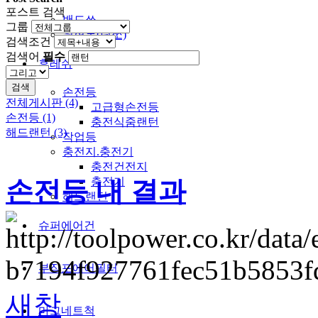
포스트 검색
밴드쏘
그룹
원형톱(팁쏘)
검색조건
검색어
필수
후레쉬
검색
손전등
전체게시판 (4)
고급형손전등
손전등 (1)
충전식줌랜턴
해드랜턴 (3)
작업등
충전지.충전기
충전건전지
충전기
손전등 내 결과
해드랜턴
슈퍼에어건
부직포에어필터
새창
마그네트척