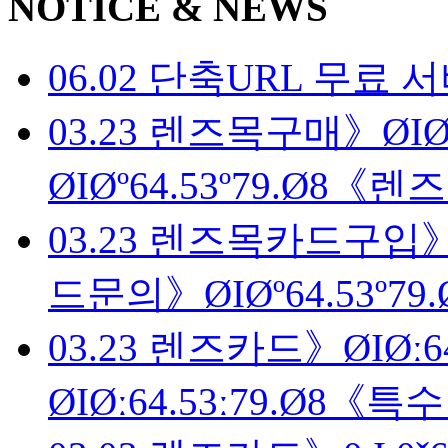
NOTICE & NEWS
06.02
단축URL 무료 
03.23
렌즈목구매》ØIØº
ØIØº64.53º79.Ø8《
03.23
렌즈목카드구입》ØI
드문의》ØIØº64.53º
03.23
렌즈카드》ØIØː64
ØIØː64.53ː79.Ø8