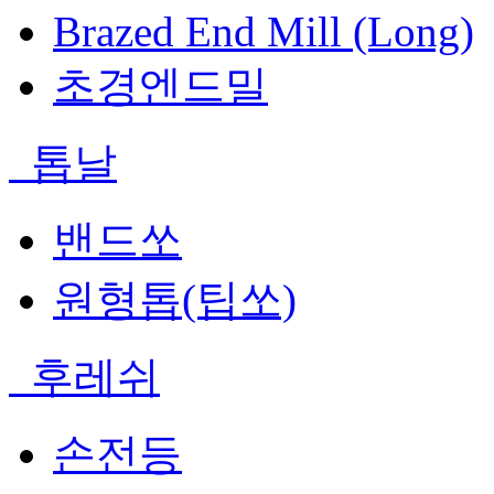
Brazed End Mill (Long)
초경엔드밀
톱날
밴드쏘
원형톱(팁쏘)
후레쉬
손전등