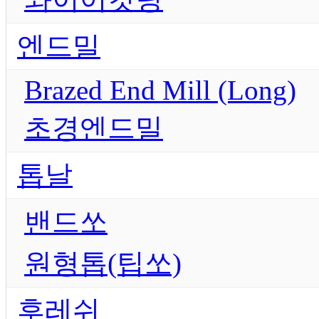
엔드밀
Brazed End Mill (Long)
초경엔드밀
톱날
밴드쏘
원형톱(팁쏘)
후레쉬