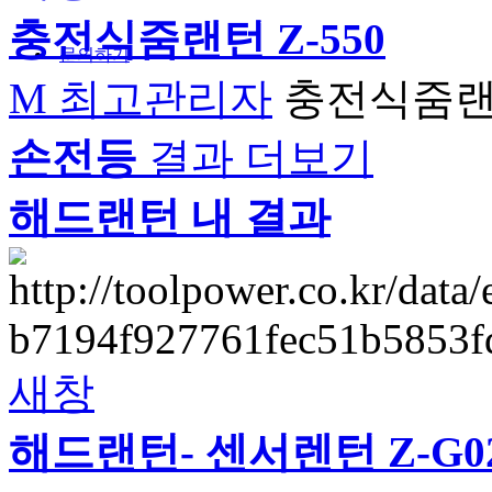
충전식줌
랜턴
Z-550
문의하기
M
최고관리자
충전식줌
손전등
결과 더보기
해드랜턴 내 결과
새창
해드
랜턴
- 센서렌턴 Z-G0