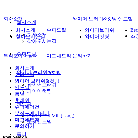
회사소개
와이어 브러쉬&컷팅
엔드밀
회사소개
회사소개
슈퍼드릴
와이어브러쉬
Bra
회사소개
초
찾아오시는길
와이어컷팅
찾아오시는길
슈퍼드릴
부직포에어필터
마그네트척
문의하기
회사소개
와이어 브러쉬&컷팅
슈퍼드릴
와이어 브러쉬&컷팅
와이어브러쉬
엔드밀
와이어컷팅
톱날
후레쉬
엔드밀
슈퍼에어건
부직포에어필터
Brazed End Mill (Long)
마그네트척
초경엔드밀
문의하기
톱날
Post Search